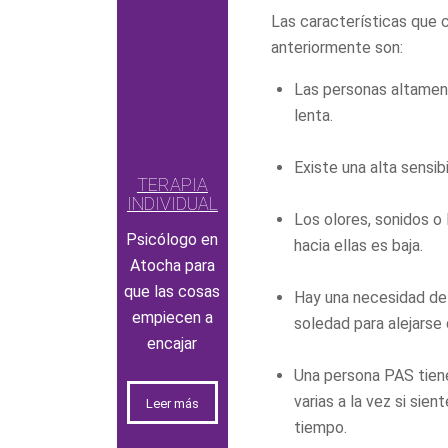
Las características que
anteriormente son:
Las personas altamen
lenta.
Existe una alta sensib
TERAPIA
INDIVIDUAL
Los olores, sonidos o
Psicólogo en
hacia ellas es baja.
Atocha para
que las cosas
Hay una necesidad d
empiecen a
soledad para alejarse 
encajar
Una persona PAS tiene
varias a la vez si sie
Leer más
tiempo.