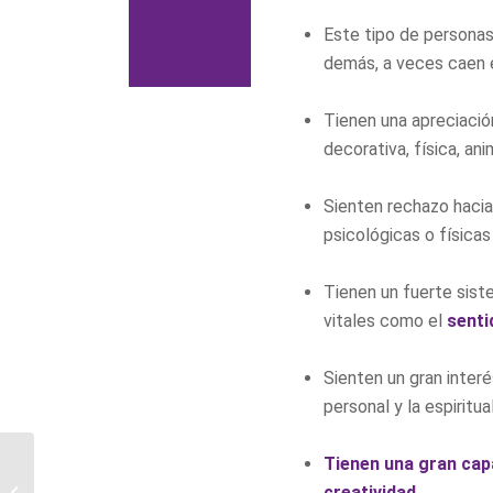
Este tipo de persona
demás, a veces caen e
Tienen una apreciación
decorativa, física, an
Sienten rechazo hacia
psicológicas o físicas
Tienen un fuerte sist
vitales como el
senti
Sienten un gran inter
personal y la espiritua
Nuevas
Tienen una gran capa
masculinidades, la
creatividad.